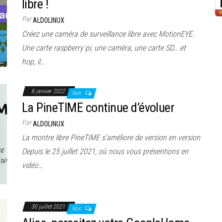
libre !
Par
ALDOLINUX
Créez une caméra de surveillance libre avec MotionEYE.
Une carte raspberry pi, une caméra, une carte SD… et
hop, il…
8 janvier 2022
Non
La PineTIME continue d’évoluer
Par
ALDOLINUX
La montre libre PineTIME s’améliore de version en version
Depuis le 25 juillet 2021, où nous vous présentions en
vidéo…
30 juillet 2021
Non