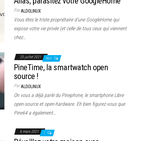
Alias, parasitez votre GoogleHome
Par
ALDOLINUX
Vous êtes le triste propriétaire d’une GoogleHome qui
expose votre vie privée (et celle de tous ceux qui viennent
chez…
25 juillet 2021
Non
PineTime, la smartwatch open
source !
Par
ALDOLINUX
On vous a déjà parlé du Pinephone, le smartphone Libre
open-source et open-hardware. Eh bien figurez-vous que
Pine64 a également…
6 mars 2021
1