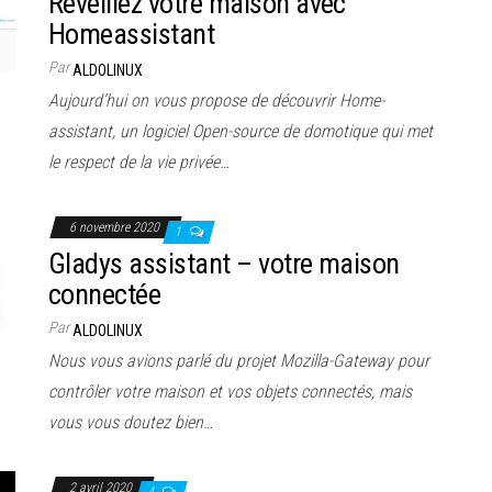
Réveillez votre maison avec
Homeassistant
Par
ALDOLINUX
Aujourd’hui on vous propose de découvrir Home-
assistant, un logiciel Open-source de domotique qui met
le respect de la vie privée…
6 novembre 2020
1
Gladys assistant – votre maison
connectée
Par
ALDOLINUX
Nous vous avions parlé du projet Mozilla-Gateway pour
contrôler votre maison et vos objets connectés, mais
vous vous doutez bien…
2 avril 2020
4