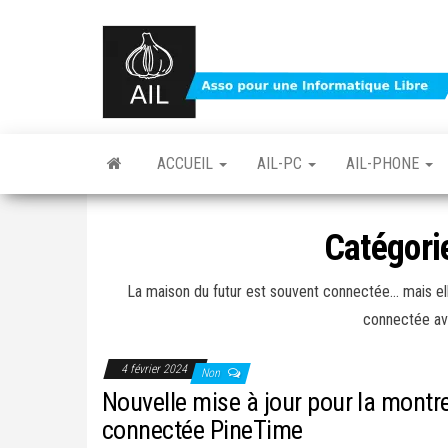
Skip
to
the
content
ACCUEIL
AIL-PC
AIL-PHONE
Catégori
La maison du futur est souvent connectée… mais elle
connectée ave
4 février 2024
Non
Nouvelle mise à jour pour la montr
connectée PineTime