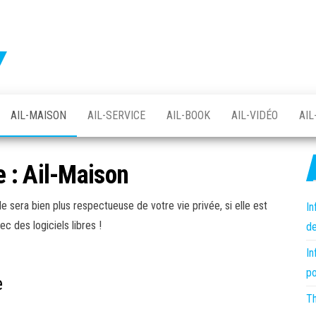
Protégez
votre
vie
votre vie
privée
avec
privée
Linux
avec le
et le
logiciel
AIL-MAISON
AIL-SERVICE
AIL-BOOK
AIL-VIDÉO
AIL
logiciel
libre
libre –
asso AIL
e :
Ail-Maison
 sera bien plus respectueuse de votre vie privée, si elle est
In
c des logiciels libres !
de
In
po
e
Th