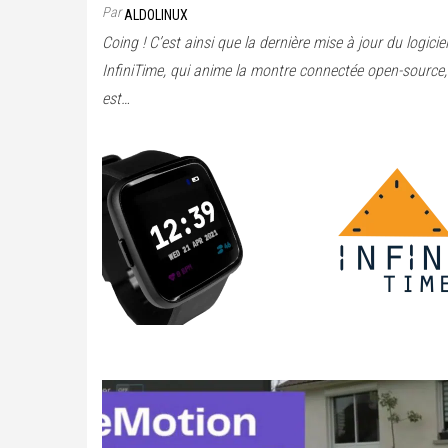
Par
ALDOLINUX
Coing ! C’est ainsi que la dernière mise à jour du logiciel
InfiniTime, qui anime la montre connectée open-source,
est…