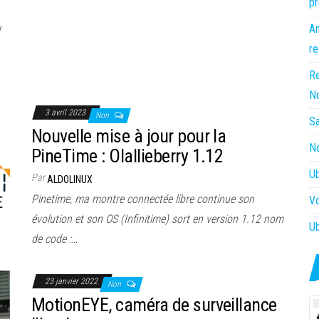
pr
Am
re
Re
N
3 avril 2023
Non
Sa
Nouvelle mise à jour pour la
No
PineTime : Olallieberry 1.12
Ub
Par
ALDOLINUX
Pinetime, ma montre connectée libre continue son
Vo
évolution et son OS (Infinitime) sort en version 1.12 nom
Ub
de code :…
23 janvier 2022
Non
MotionEYE, caméra de surveillance