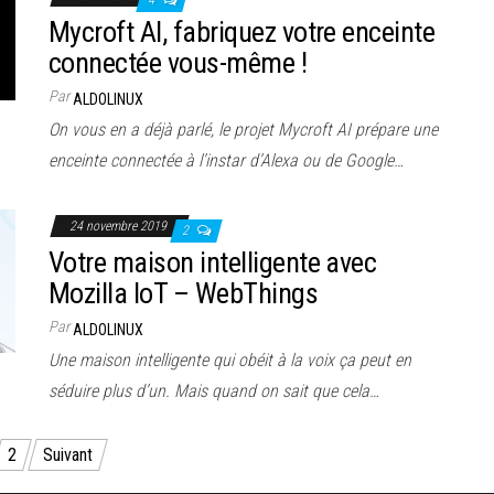
Mycroft AI, fabriquez votre enceinte
connectée vous-même !
Par
ALDOLINUX
On vous en a déjà parlé, le projet Mycroft AI prépare une
enceinte connectée à l’instar d’Alexa ou de Google…
24 novembre 2019
2
Votre maison intelligente avec
Mozilla IoT – WebThings
Par
ALDOLINUX
Une maison intelligente qui obéit à la voix ça peut en
séduire plus d’un. Mais quand on sait que cela…
2
Suivant