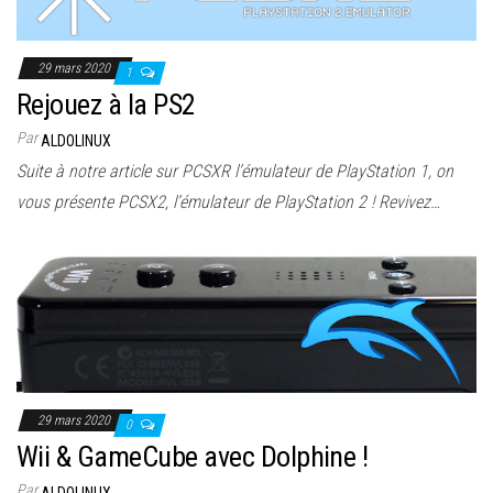
29 mars 2020
1
Rejouez à la PS2
Par
ALDOLINUX
Suite à notre article sur PCSXR l’émulateur de PlayStation 1, on
vous présente PCSX2, l’émulateur de PlayStation 2 ! Revivez…
29 mars 2020
0
Wii & GameCube avec Dolphine !
Par
ALDOLINUX