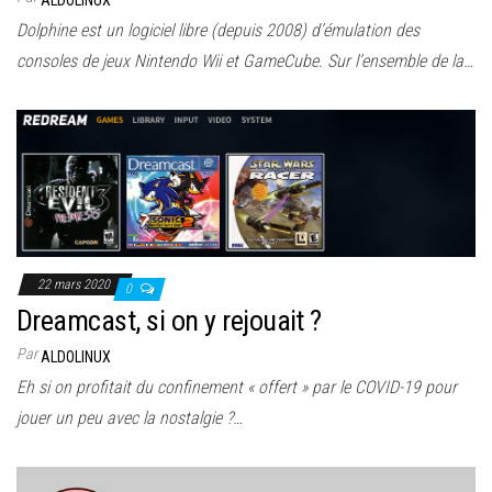
Dolphine est un logiciel libre (depuis 2008) d’émulation des
consoles de jeux Nintendo Wii et GameCube. Sur l’ensemble de la…
22 mars 2020
0
Dreamcast, si on y rejouait ?
Par
ALDOLINUX
Eh si on profitait du confinement « offert » par le COVID-19 pour
jouer un peu avec la nostalgie ?…