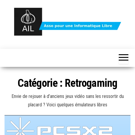
Skip
to
the
content
Protégez
votre
vie
votre vie
privée
avec
privée
Linux
avec le
et le
logiciel
logiciel
Catégorie :
Retrogaming
libre
libre –
asso AIL
Envie de rejouer à d’anciens jeux vidéo sans les ressortir du
placard ? Voici quelques émulateurs libres