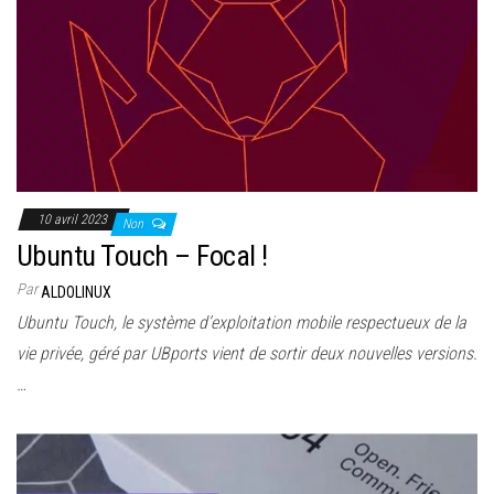
10 avril 2023
Non
Ubuntu Touch – Focal !
Par
ALDOLINUX
Ubuntu Touch, le système d’exploitation mobile respectueux de la
vie privée, géré par UBports vient de sortir deux nouvelles versions.
…