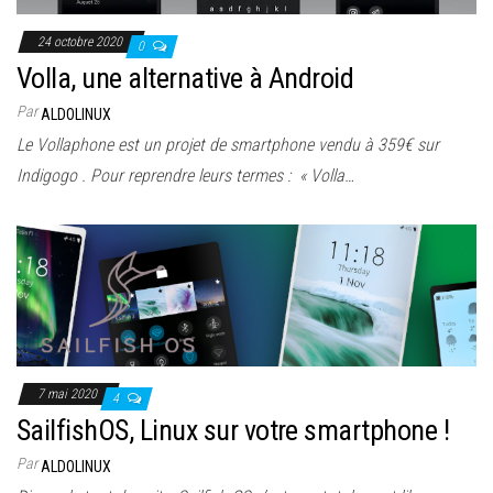
24 octobre 2020
0
Volla, une alternative à Android
Par
ALDOLINUX
Le Vollaphone est un projet de smartphone vendu à 359€ sur
Indigogo . Pour reprendre leurs termes : « Volla…
7 mai 2020
4
SailfishOS, Linux sur votre smartphone !
Par
ALDOLINUX