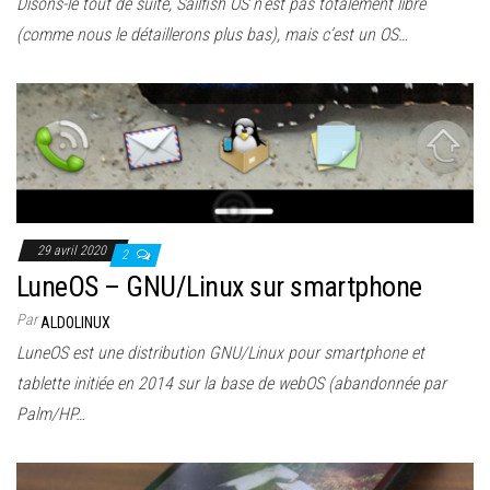
Disons-le tout de suite, Sailfish OS n’est pas totalement libre
(comme nous le détaillerons plus bas), mais c’est un OS…
29 avril 2020
2
LuneOS – GNU/Linux sur smartphone
Par
ALDOLINUX
LuneOS est une distribution GNU/Linux pour smartphone et
tablette initiée en 2014 sur la base de webOS (abandonnée par
Palm/HP…