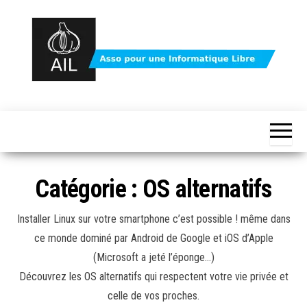
Skip
to
the
content
Protégez
votre
vie
votre vie
privée
avec
privée
Linux
avec le
et le
logiciel
logiciel
Catégorie :
OS alternatifs
libre
libre –
asso AIL
Installer Linux sur votre smartphone c’est possible ! même dans
ce monde dominé par Android de Google et iOS d’Apple
(Microsoft a jeté l’éponge…)
Découvrez les OS alternatifs qui respectent votre vie privée et
celle de vos proches.