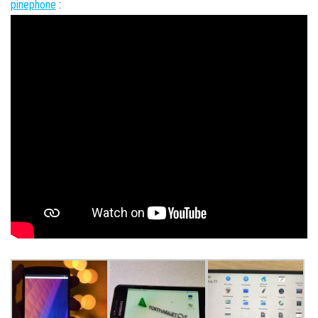
pinephone
: