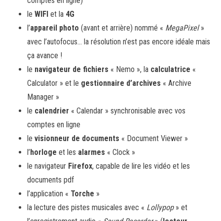
comptes en ligne)
le
WIFI
et la
4G
l’
appareil photo
(avant et arrière) nommé «
MegaPixel
»
avec l’autofocus… la résolution n’est pas encore idéale mais
ça avance !
le
navigateur de fichiers
« Nemo », la
calculatrice
«
Calculator » et le
gestionnaire d’archives
« Archive
Manager »
le
calendrier
« Calendar » synchronisable avec vos
comptes en ligne
le
visionneur de documents
« Document Viewer »
l’
horloge
et les
alarmes
« Clock »
le navigateur
Firefox
, capable de lire les vidéo et les
documents pdf
l’application «
Torche
»
la lecture des pistes musicales avec «
Lollypop
» et