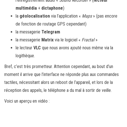
l’enregistrement audio «
Sound Recorder
» (
lecteur
multimédia
+
dictaphone
)
la
géolocalisation
via l’application «
Maps
» (pas encore
de fonction de routage GPS cependant)
la messagerie
Telegram
la messagerie
Matrix
via le logiciel «
Fractal
»
le lecteur
VLC
que nous avons ajouté nous même via la
logithèque.
Bref, c’est très prometteur. Attention cependant, au bout d’un
moment il arrive que l’interface ne réponde plus aux commandes
tactiles, nécessitant alors un reboot de l’appareil, et lors de la
réception des appels, le téléphone a du mal à sortir de veille.
Voici un aperçu en vidéo :