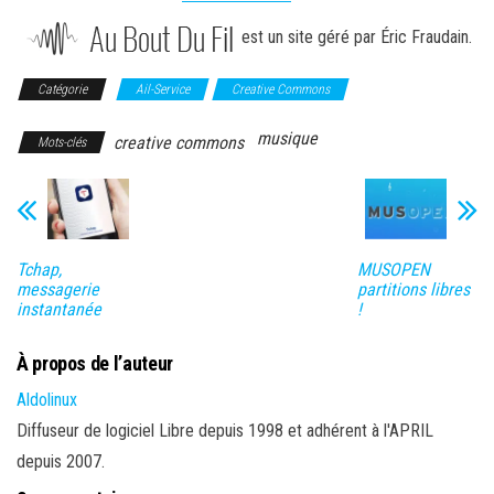
est un site géré par Éric Fraudain.
Catégorie
Ail-Service
Creative Commons
musique
creative commons
Mots-clés
Tchap,
MUSOPEN
messagerie
partitions libres
instantanée
!
À propos de l’auteur
Aldolinux
Diffuseur de logiciel Libre depuis 1998 et adhérent à l'APRIL
depuis 2007.