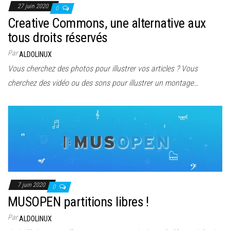
27 juin 2020
0
Creative Commons, une alternative aux
tous droits réservés
Par
ALDOLINUX
Vous cherchez des photos pour illustrer vos articles ? Vous
cherchez des vidéo ou des sons pour illustrer un montage…
7 juin 2020
0
MUSOPEN partitions libres !
Par
ALDOLINUX