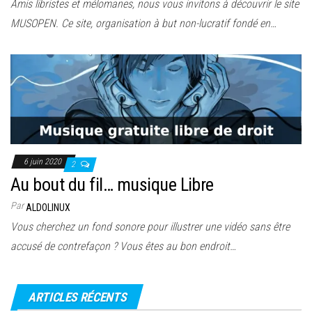
Amis libristes et mélomanes, nous vous invitons à découvrir le site
MUSOPEN. Ce site, organisation à but non-lucratif fondé en…
6 juin 2020
2
Au bout du fil… musique Libre
Par
ALDOLINUX
Vous cherchez un fond sonore pour illustrer une vidéo sans être
accusé de contrefaçon ? Vous êtes au bon endroit…
ARTICLES RÉCENTS