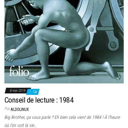
8 mai 2019
1
Conseil de lecture : 1984
Par
ALDOLINUX
Big Brother, ça vous parle ? Eh bien cela vient de 1984 ! À l’heure
où l’on voit la vie…