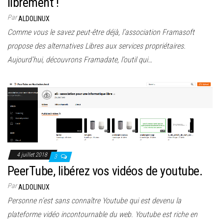
librement !
Par
ALDOLINUX
Comme vous le savez peut-être déjà, l’association Framasoft
propose des alternatives Libres aux services propriétaires.
Aujourd’hui, découvrons Framadate, l’outil qui…
4 juillet 2018
3
PeerTube, libérez vos vidéos de youtube.
Par
ALDOLINUX
Personne n’est sans connaître Youtube qui est devenu la
plateforme vidéo incontournable du web. Youtube est riche en