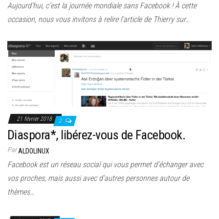
Aujourd’hui, c’est la journée mondiale sans Facebook ! À cette
occasion, nous vous invitons à relire l’article de Thierry sur…
21 février 2018
2
Diaspora*, libérez-vous de Facebook.
Par
ALDOLINUX
Facebook est un réseau social qui vous permet d’échanger avec
vos proches, mais aussi avec d’autres personnes autour de
thèmes…