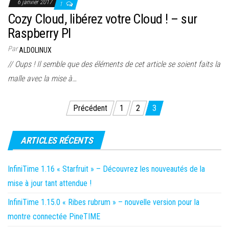
6 janvier 2017
1
Cozy Cloud, libérez votre Cloud ! – sur
Raspberry PI
Par
ALDOLINUX
// Oups ! Il semble que des éléments de cet article se soient faits la
malle avec la mise à…
Pagination
Précédent
1
2
3
des
publications
ARTICLES RÉCENTS
InfiniTime 1.16 « Starfruit » – Découvrez les nouveautés de la
mise à jour tant attendue !
InfiniTime 1.15.0 « Ribes rubrum » – nouvelle version pour la
montre connectée PineTIME