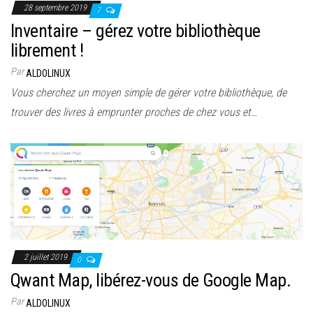
28 septembre 2019
7
Inventaire – gérez votre bibliothèque
librement !
Par
ALDOLINUX
Vous cherchez un moyen simple de gérer votre bibliothèque, de
trouver des livres à emprunter proches de chez vous et…
2 juillet 2019
0
Qwant Map, libérez-vous de Google Map.
Par
ALDOLINUX