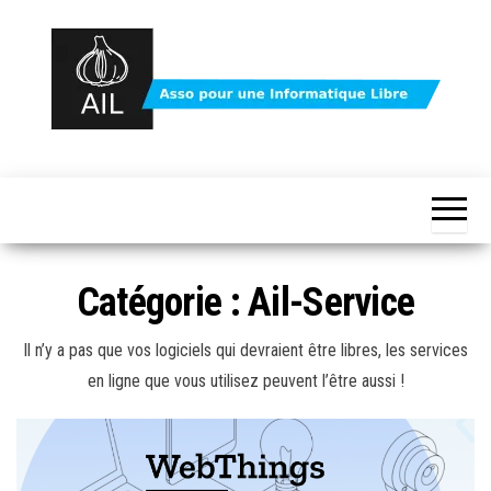
Skip
to
the
content
Protégez
votre
vie
votre vie
privée
avec
privée
Linux
avec le
et le
logiciel
logiciel
Catégorie :
Ail-Service
libre
libre –
asso AIL
Il n’y a pas que vos logiciels qui devraient être libres, les services
en ligne que vous utilisez peuvent l’être aussi !