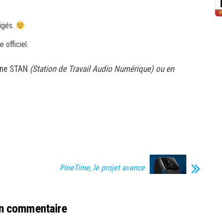
igés.
e officiel.
 une STAN
(Station de Travail Audio Numérique) ou en
PineTime, le projet avance
un commentaire