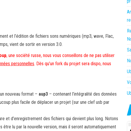
pr
Am
re
Re
ement et l’édition de fichiers sons numériques (mp3, wave, Flac,
N
mps, vient de sortir en version 3.0.
Sa
oup
, une société russe, nous vous conseillons de ne pas utiliser
No
onnées personnelles
. Dès qu’un fork du projet sera dispo, nous
Ub
Vo
Ub
d’un nouveau format –
aup3
– contenant l’intégralité des données
ucoup plus facile de déplacer un projet (sur une clef usb par
 et d’enregistrement des fichiers qui devient plus long. Notons
s être lu par la nouvelle version, mais il seront automatiquement