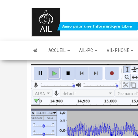
Skip
to
the
content
ACCUEIL
AIL-PC
AIL-PHONE