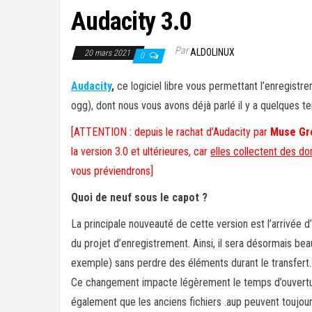
Audacity 3.0
Par
ALDOLINUX
20 mars 2021
0
Audacity
,
ce logiciel libre vous permettant l’enregistr
ogg), dont nous vous avons déjà parlé il y a quelques te
[ATTENTION : depuis le rachat d’Audacity par
Muse Gr
la version 3.0 et ultérieures, car
elles collectent des d
vous préviendrons]
Quoi de neuf sous le capot ?
La principale nouveauté de cette version est l’arrivée 
du projet d’enregistrement. Ainsi, il sera désormais bea
exemple) sans perdre des éléments durant le transfert.
Ce changement impacte légèrement le temps d’ouverture
également que les anciens fichiers .aup peuvent toujour