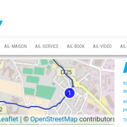
Protégez
votre
vie
votre vie
privée
avec
privée
Linux
avec le
et le
logiciel
AIL-MAISON
AIL-SERVICE
AIL-BOOK
AIL-VIDÉO
AIL
logiciel
libre
libre –
asso AIL
In
de
In
po
Th