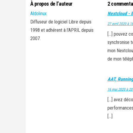
À propos de l’auteur
2 commenta
Aldolinux
Nextcloud - h
Diffuseur de logiciel Libre depuis
27 avril 2020 à 1
1998 et adhérent à l'APRIL depuis
[…] pouvez con
2007.
synchronise t
mon Nextcloud
de mon télép
AAT, Running 
16 mai 2020 à 20
[…] avez déco
performances 
[…]