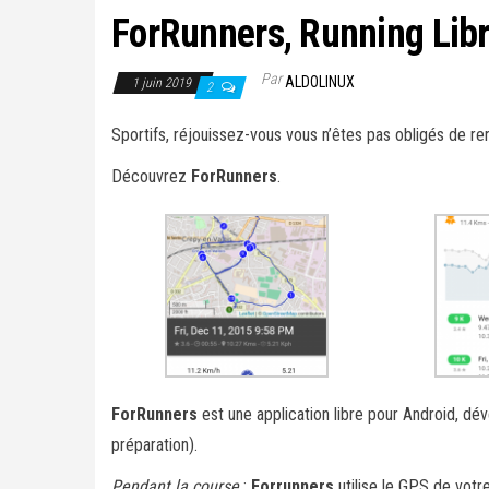
ForRunners, Running Lib
Par
ALDOLINUX
1 juin 2019
2
Sportifs, réjouissez-vous vous n’êtes pas obligés de r
Découvrez
ForRunners
.
ForRunners
est une application libre pour Android, dév
préparation).
Pendant la course
:
Forrunners
utilise le GPS de vot