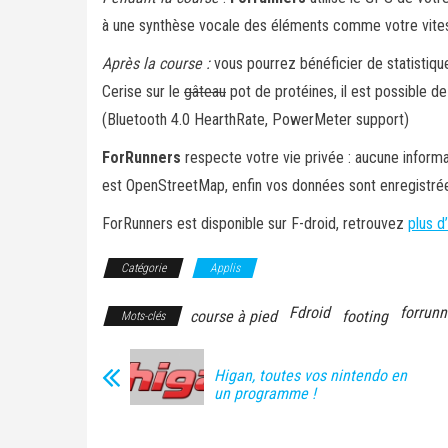
à une synthèse vocale des éléments comme votre vites
Après la course :
vous pourrez bénéficier de statistiqu
Cerise sur le
gâteau
pot de protéines, il est possible 
(Bluetooth 4.0 HearthRate, PowerMeter support)
ForRunners
respecte votre vie privée : aucune informati
est OpenStreetMap, enfin vos données sont enregistrée
ForRunners est disponible sur F-droid, retrouvez
plus d’
Catégorie
Applis
Fdroid
forrunn
course à pied
footing
Mots-clés
Higan, toutes vos nintendo en
un programme !