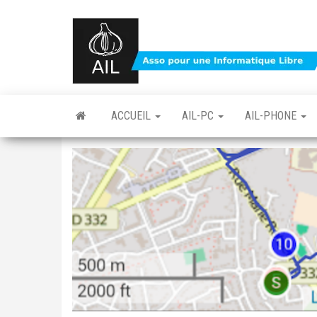
Skip
to
the
content
ACCUEIL
AIL-PC
AIL-PHONE