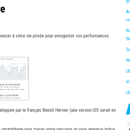
pr
re
Am
re
Re
enoncer à votre vie privée pour enregistrer vos performances.
N
Sa
No
Ub
Vo
Ub
eloppée par le français Benoît Hervier (une version iOS serait en
re smartphone pour tracer votre parcours et vous annonce grâce