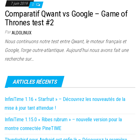
7 juin 2019
0
Comparatif Qwant vs Google – Game of
Thrones test #2
Par
ALDOLINUX
Nous continuons notre test entre Qwant, le moteur français et
Google, l’orge outre-atlantique. Aujourd’hui nous avons fait une
recherche sur…
ARTICLES RÉCENTS
InfiniTime 1.16 « Starfruit » – Découvrez les nouveautés de la
mise à jour tant attendue !
InfiniTime 1.15.0 « Ribes rubrum » – nouvelle version pour la
montre connectée PineTIME
Thunderbird pour Android est enfin là – Découvrez la première