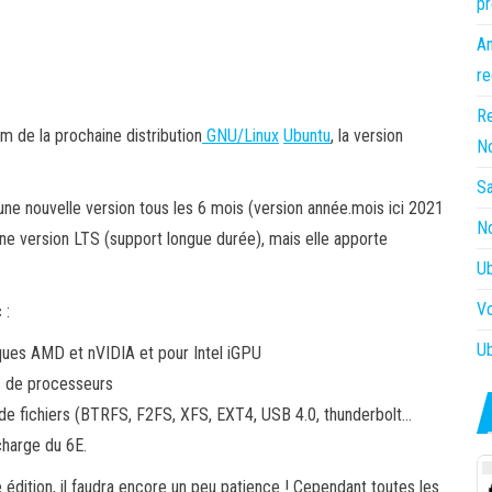
pr
Am
re
Re
om de la prochaine distribution
GNU/Linux
Ubuntu
, la version
N
Sa
ne nouvelle version tous les 6 mois (version année.mois ici 2021
No
 une version LTS (support longue durée), mais elle apporte
Ub
Vo
 :
Ub
hiques AMD et nVIDIA et pour Intel iGPU
ns de processeurs
t de fichiers (BTRFS, F2FS, XFS, EXT4, USB 4.0, thunderbolt…
charge du 6E.
édition, il faudra encore un peu patience ! Cependant toutes les