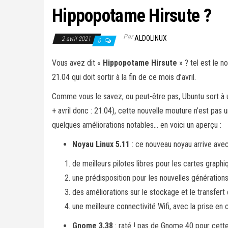
Hippopotame Hirsute ?
Par
ALDOLINUX
2 avril 2021
0
Vous avez dit «
Hippopotame Hirsute
» ? tel est le n
21.04 qui doit sortir à la fin de ce mois d’avril.
Comme vous le savez, ou peut-être pas, Ubuntu sort à u
+ avril donc : 21.04), cette nouvelle mouture n’est pas
quelques améliorations notables… en voici un aperçu :
Noyau Linux 5.11
: ce nouveau noyau arrive avec
de meilleurs pilotes libres pour les cartes grap
une prédisposition pour les nouvelles génératio
des améliorations sur le stockage et le transfer
une meilleure connectivité Wifi, avec la prise en 
Gnome 3.38
: raté ! pas de Gnome 40 pour cette 