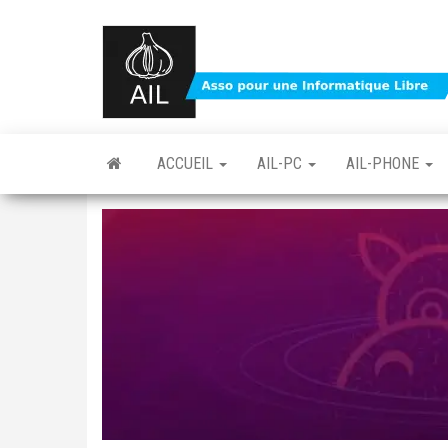
Skip
to
the
content
ACCUEIL
AIL-PC
AIL-PHONE