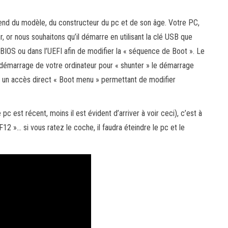
épend du modèle, du constructeur du pc et de son âge. Votre PC,
ur, or nous souhaitons qu’il démarre en utilisant la clé USB que
le BIOS ou dans l’UEFI afin de modifier la « séquence de Boot ». Le
 démarrage de votre ordinateur pour « shunter » le démarrage
s un accès direct « Boot menu » permettant de modifier
c est récent, moins il est évident d’arriver à voir ceci), c’est à
12 »… si vous ratez le coche, il faudra éteindre le pc et le