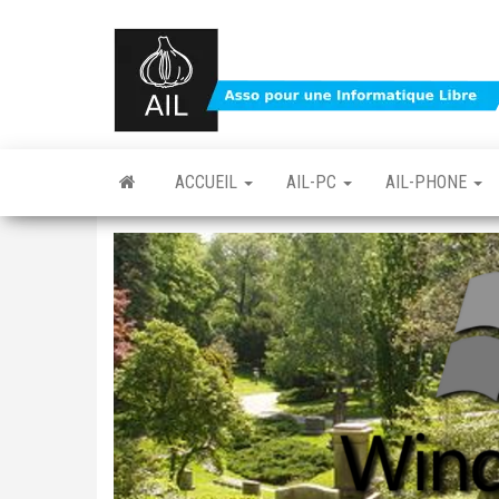
Skip
to
the
content
ACCUEIL
AIL-PC
AIL-PHONE