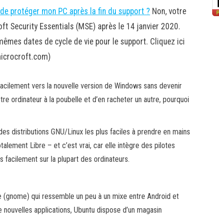
 de protéger mon PC après la fin du support ?
Non, votre
t Security Essentials (MSE) après le 14 janvier 2020.
mêmes dates de cycle de vie pour le support. Cliquez ici
microcroft.com)
 facilement vers la nouvelle version de Windows sans devenir
tre ordinateur à la poubelle et d’en racheter un autre, pourquoi
e des distributions GNU/Linux les plus faciles à prendre en mains
talement Libre – et c’est vrai, car elle intègre des pilotes
s facilement sur la plupart des ordinateurs.
ce (gnome) qui ressemble un peu à un mixe entre Android et
e nouvelles applications, Ubuntu dispose d’un magasin