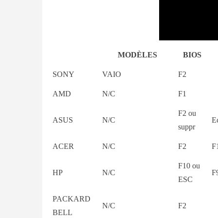
MODÈLES
BIOS
SONY
VAIO
F2
AMD
N/C
F1
F2 ou
ASUS
N/C
E
suppr
ACER
N/C
F2
F
F10 ou
HP
N/C
F
ESC
PACKARD
N/C
F2
BELL