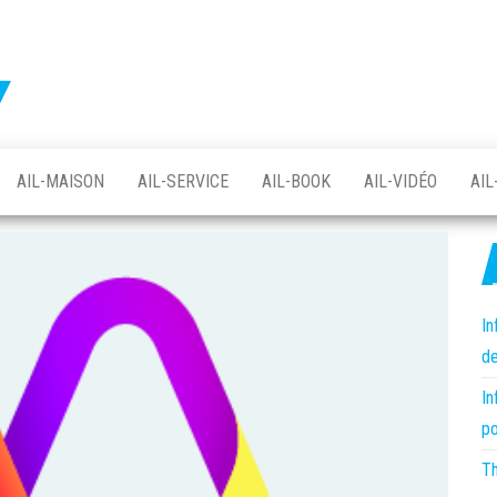
Protégez
votre
vie
votre vie
privée
avec
privée
Linux
avec le
et le
logiciel
AIL-MAISON
AIL-SERVICE
AIL-BOOK
AIL-VIDÉO
AIL
logiciel
libre
libre –
asso AIL
In
de
In
po
Th