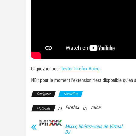
Cliquez ici pour
tester Firefox Voice
.
NB : pour le moment l’extension n’est disponible qu’en a
Catégorie
Nouvelles
Firefox
voice
AI
IA
Mots-clés
Mixxx, libérez-vous de Virtual
DJ