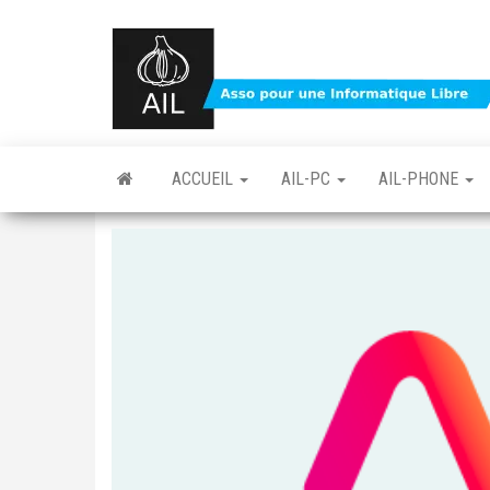
Skip
to
the
content
ACCUEIL
AIL-PC
AIL-PHONE