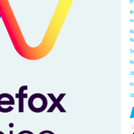
pr
Am
re
Re
N
Sa
No
Ub
Vo
Ub