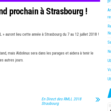
pr
nd prochain à Strasbourg !
Am
re
Re
N
» auront lieu cette année à Strasbourg du 7 au 12 juillet 2018 !
Sa
No
nd, mais Aldolinux sera dans les parages et aidera à tenir le
es autres jours.
Ub
Vo
Ub
En Direct des RMLL 2018
Strasbourg