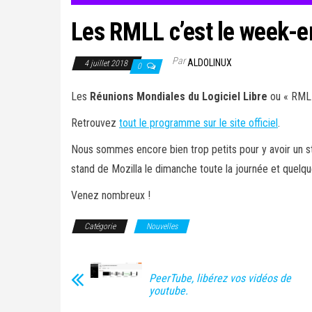
Les RMLL c’est le week-e
Par
ALDOLINUX
4 juillet 2018
0
Les
Réunions Mondiales du Logiciel Libre
ou « RMLL 
Retrouvez
tout le programme sur le site officiel
.
Nous sommes encore bien trop petits pour y avoir un sta
stand de Mozilla le dimanche toute la journée et quelqu
Venez nombreux !
Catégorie
Nouvelles
PeerTube, libérez vos vidéos de
youtube.