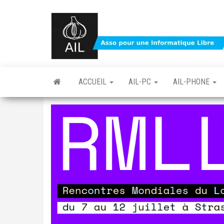
Skip
to
the
content
ACCUEIL
AIL-PC
AIL-PHONE