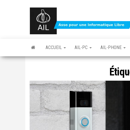
Skip
to
the
content
ACCUEIL
AIL-PC
AIL-PHONE
Étiqu