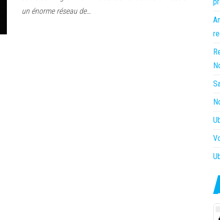
pr
un énorme réseau de…
Am
re
Re
N
Sa
No
Ub
Vo
Ub