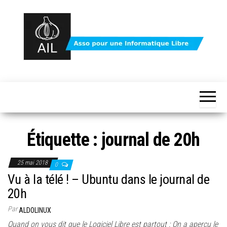
Skip
to
the
content
Protégez
votre
vie
votre vie
privée
avec
privée
Linux
avec le
et le
logiciel
logiciel
Étiquette :
journal de 20h
libre
libre –
asso AIL
25 mai 2018
0
Vu à la télé ! – Ubuntu dans le journal de
20h
Par
ALDOLINUX
Quand on vous dit que le Logiciel Libre est partout : On a aperçu le