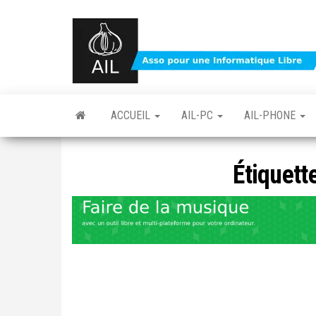
Skip
to
the
content
ACCUEIL
AIL-PC
AIL-PHONE
Étiquett