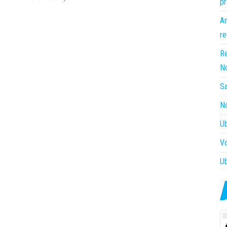
pr
Am
re
Re
N
Sa
No
Ub
Vo
Ub