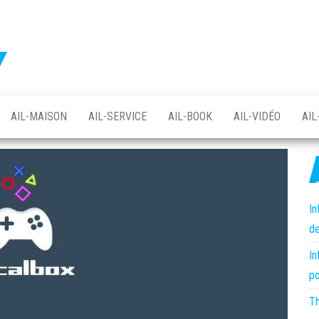
Protégez
votre
vie
votre vie
privée
avec
privée
Linux
avec le
et le
logiciel
AIL-MAISON
AIL-SERVICE
AIL-BOOK
AIL-VIDÉO
AIL
logiciel
libre
libre –
asso AIL
In
de
In
po
Th